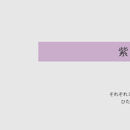
それぞれミ
ひた