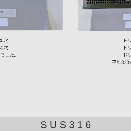
80穴
ドリ
42穴
ドリ
果でした。
ドリ
平均82
S U S 3 1 6