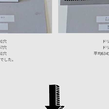
01穴
ドリ
57穴
ドリ
41穴
平均63
果でした。