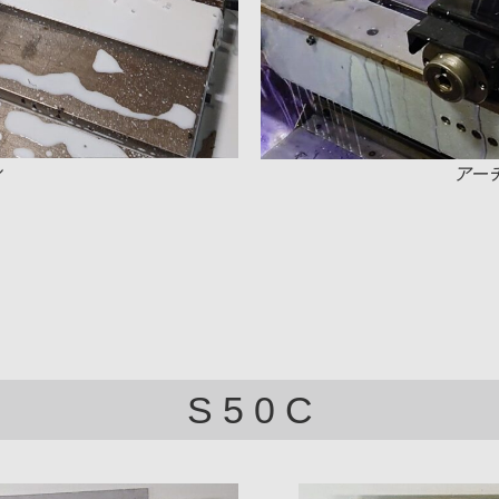
ン
アー
S 5 0 C