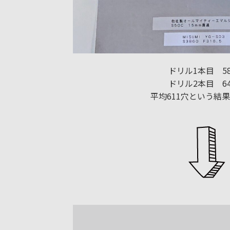
ドリル1本目 5
ドリル2本目 6
平均611穴という結